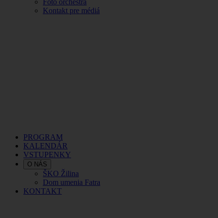
Foto orchestra
Kontakt pre médiá
PROGRAM
KALENDÁR
VSTUPENKY
O NÁS
ŠKO Žilina
Dom umenia Fatra
KONTAKT