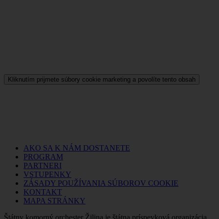
Kliknutím prijmete súbory cookie marketing a povolíte tento obsah
AKO SA K NÁM DOSTANETE
PROGRAM
PARTNERI
VSTUPENKY
ZÁSADY POUŽÍVANIA SÚBOROV COOKIE
KONTAKT
MAPA STRÁNKY
Štátny komorný orchester Žilina je štátna príspevková organizácia