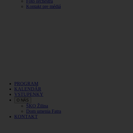
Foto orchestra
Kontakt pre médiá
PROGRAM
KALENDÁR
VSTUPENKY
O NÁS
ŠKO Žilina
Dom umenia Fatra
KONTAKT