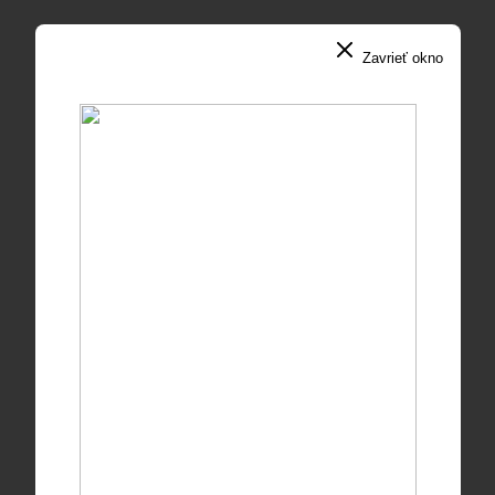
Zavrieť okno
Symfonický orchester
Konzervatória Žilina
Michal Vaňouček, dirigent
sólisti a program v rokovaní
Jednotné vstupné: 12,- €. Abonentné vstupenky
neplatia.
Vážení zákazníci, v prípade technických problémov
pri
online nákupe
lístkov uhrádzaných kartou
prosíme, aby ste pri svojej objednávke využili
možnosť osobného vyzdvihnutia.