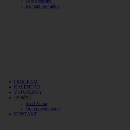
Foto orchestra
Kontakt pre médiá
PROGRAM
KALENDÁR
VSTUPENKY
O NÁS
ŠKO Žilina
Dom umenia Fatra
KONTAKT