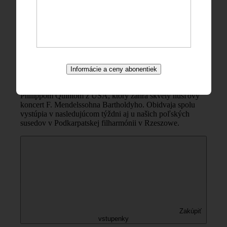
Johannes Brahms
Symfónia č. 2 D dur op. 73
Svetoznámy dirigent David Giménez Carreras, synovec
slávneho tenoristu Josého Carrerasa si získal svojím
účinkovaním v ostatných troch sezónach veľkú priazeň
Informácie a ceny abonentiek
a obdiv žilinského publika. Na pódium Domu umenia
Fatra sa vracia tentokrát so svojím obľúbeným huslistom
Philippom Quintom z USA, ktorý zahrá skvelý husľový
koncert F. Mendelssohna Bartholdyho. Obidvaja spolu
vystúpia v nasledujúcom týždni aj u našich poľských
susedov v Podkarpatskej filharmónii v Rzeszowe.
Zakúpiť
vstupenky