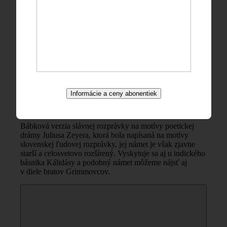
Vážení zákazníci, v prípade technických problémov
pri
online nákupe
lístkov uhrádzaných kartou
prosíme, aby ste pri svojej objednávke využili
možnosť osobného vyzdvihnutia.
Program:
Informácie a ceny abonentiek
Josef Suk
Radúz a Mahuliena
Bábková verzia slávnej rozprávky na motívy poetickej
drámy Juliusa Zeyera, ktorá bola napísaná na motívy
slovenskej ľudovej rozprávky, jej námet je však zjavne
starší a celosvetovo rozšírený. Vyskytuje sa aj u indického
básnika Kálidásy a podobný námet môžeme nájsť aj
v diele bratov Grimmovcov.