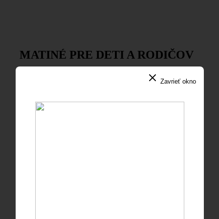
MATINÉ PRE DETI A RODIČOV
ŠKO Žilina
Zavrieť okno
Rastislav Štúr, dirigent
Teatro neline Bratislava, bábkové
divadlo
Martin Vanek, scenár
a moderovanie
Jednotné vstupné: 7,- € Abonentné vstupenky
neplatia. Zľavy platia len pre ZŤP a ZŤPS. Na konci
každého koncertu sa losuje tombola a odmeňujú
najkrajšie výkresy.