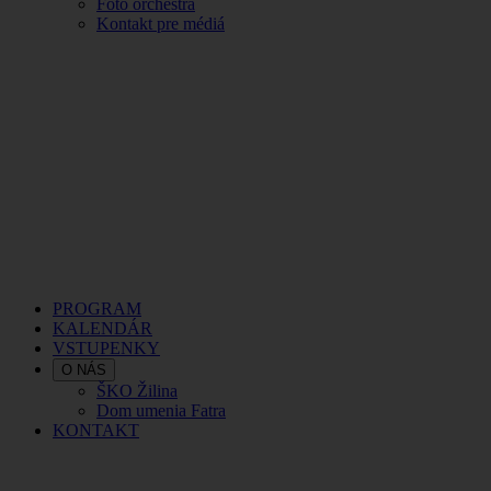
Foto orchestra
Kontakt pre médiá
PROGRAM
KALENDÁR
VSTUPENKY
O NÁS
ŠKO Žilina
Dom umenia Fatra
KONTAKT