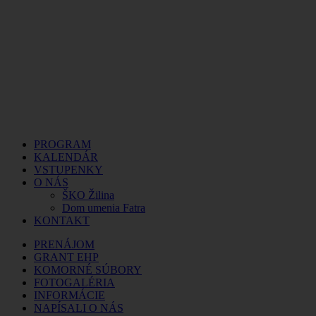
PROGRAM
KALENDÁR
VSTUPENKY
O NÁS
ŠKO Žilina
Dom umenia Fatra
KONTAKT
PRENÁJOM
GRANT EHP
KOMORNÉ SÚBORY
FOTOGALÉRIA
INFORMÁCIE
NAPÍSALI O NÁS