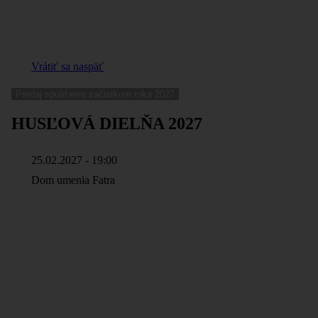
Vrátiť sa naspäť
Predaj spúšťame začiatkom roka 2027
HUSĽOVÁ DIELŇA 2027
25.02.2027 - 19:00
Dom umenia Fatra