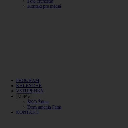
Foto orchestra
Kontakt pre médiá
PROGRAM
KALENDÁR
VSTUPENKY
O NÁS
ŠKO Žilina
Dom umenia Fatra
KONTAKT