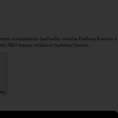
stvom svetoznámeho husľového virtuóza Dalibora Karvaya a K
ôct ŠKO tomuto velikánovi hudobnej histórie.
enky