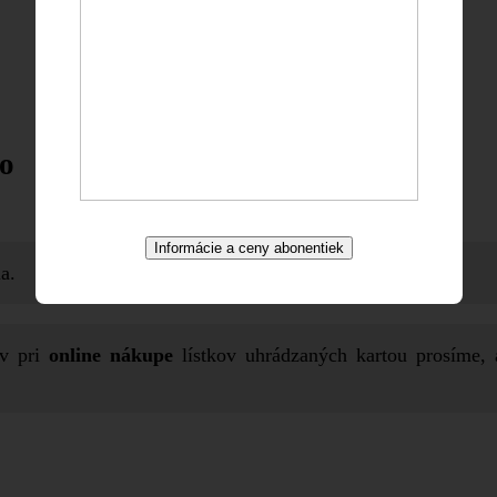
ko
Informácie a ceny abonentiek
a.
ov pri
online nákupe
lístkov uhrádzaných kartou prosíme, 