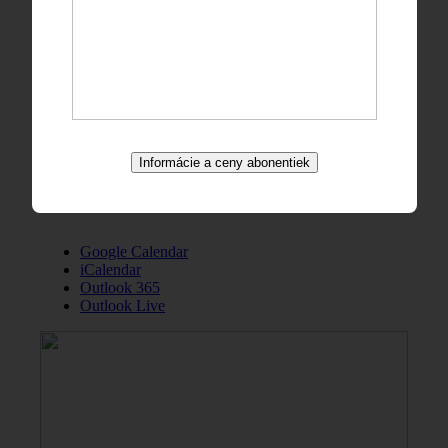
Informácie a ceny abonentiek
Google Calendar
iCalendar
Outlook 365
Outlook Live