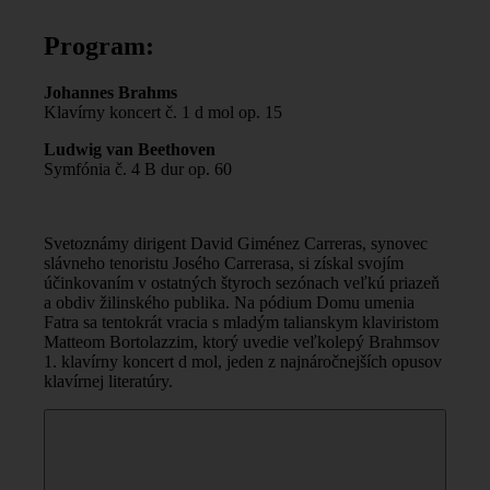
Program:
Johannes Brahms
Klavírny koncert č. 1 d mol op. 15
Ludwig van Beethoven
Symfónia č. 4 B dur op. 60
Svetoznámy dirigent David Giménez Carreras, synovec
slávneho tenoristu Josého Carrerasa, si získal svojím
účinkovaním v ostatných štyroch sezónach veľkú priazeň
a obdiv žilinského publika. Na pódium Domu umenia
Fatra sa tentokrát vracia s mladým talianskym klaviristom
Matteom Bortolazzim, ktorý uvedie veľkolepý Brahmsov
1. klavírny koncert d mol, jeden z najnáročnejších opusov
klavírnej literatúry.