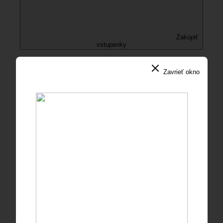
Zakúpiť
vstupenky
Zavrieť okno
Add to calendar