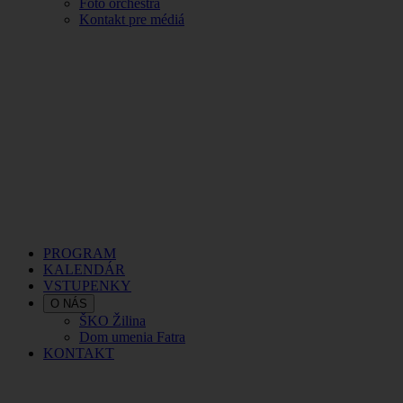
Foto orchestra
Kontakt pre médiá
PROGRAM
KALENDÁR
VSTUPENKY
O NÁS
ŠKO Žilina
Dom umenia Fatra
KONTAKT