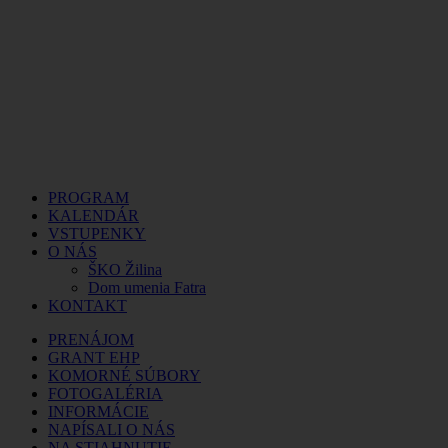
PROGRAM
KALENDÁR
VSTUPENKY
O NÁS
ŠKO Žilina
Dom umenia Fatra
KONTAKT
PRENÁJOM
GRANT EHP
KOMORNÉ SÚBORY
FOTOGALÉRIA
INFORMÁCIE
NAPÍSALI O NÁS
NA STIAHNUTIE