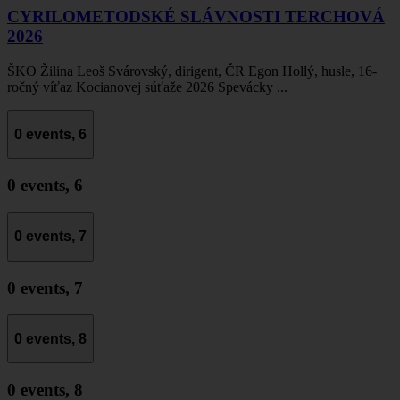
CYRILOMETODSKÉ SLÁVNOSTI TERCHOVÁ
2026
ŠKO Žilina Leoš Svárovský, dirigent, ČR Egon Hollý, husle, 16-
ročný víťaz Kocianovej súťaže 2026 Spevácky ...
0 events,
6
0 events,
6
0 events,
7
0 events,
7
0 events,
8
0 events,
8