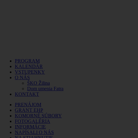
PROGRAM
KALENDÁR
VSTUPENKY
O NÁS
ŠKO Žilina
Dom umenia Fatra
KONTAKT
PRENÁJOM
GRANT EHP
KOMORNÉ SÚBORY
FOTOGALÉRIA
INFORMÁCIE
NAPÍSALI O NÁS
NA STIAHNUTIE