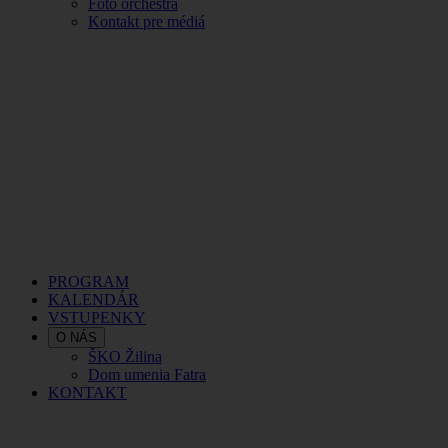
Foto orchestra
Kontakt pre médiá
PROGRAM
KALENDÁR
VSTUPENKY
O NÁS
ŠKO Žilina
Dom umenia Fatra
KONTAKT