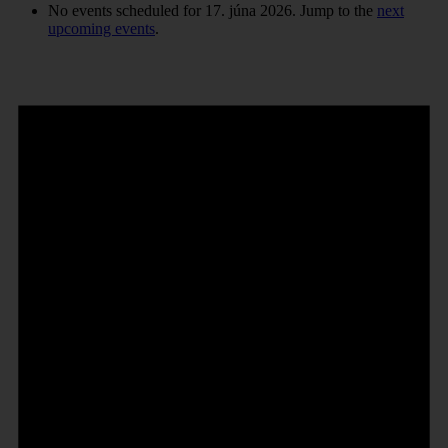
No events scheduled for 17. júna 2026. Jump to the
next
upcoming events
.