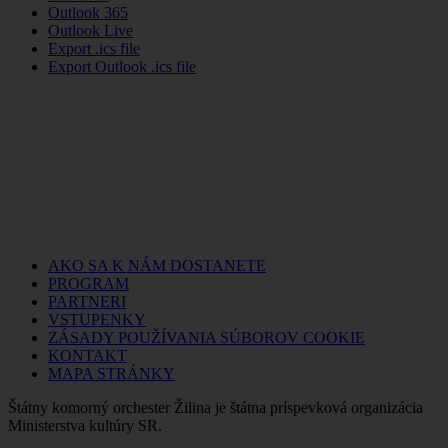
Outlook 365
Outlook Live
Export .ics file
Export Outlook .ics file
AKO SA K NÁM DOSTANETE
PROGRAM
PARTNERI
VSTUPENKY
ZÁSADY POUŽÍVANIA SÚBOROV COOKIE
KONTAKT
MAPA STRÁNKY
Štátny komorný orchester Žilina je štátna príspevková organizácia
Ministerstva kultúry SR.