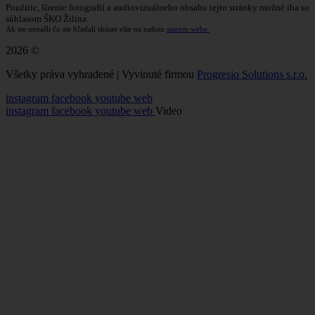
Použitie, šírenie fotografií a audiovizuálneho obsahu tejto stránky možné iba so
súhlasom ŠKO Žilina.
Ak ste nenašli čo ste hľadali skúste ešte na našom
starom webe.
2026 ©
Všetky práva vyhradené | Vyvinuté firmou
Progresio Solutions s.r.o.
instagram
facebook
youtube
web
instagram
facebook
youtube
web
Video