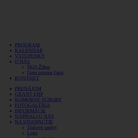
PROGRAM
KALENDÁR
VSTUPENKY
O NÁS
ŠKO Žilina
Dom umenia Fatra
KONTAKT
PRENÁJOM
GRANT EHP
KOMORNÉ SÚBORY
FOTOGALÉRIA
INFORMÁCIE
NAPÍSALI O NÁS
NA STIAHNUTIE
Tlačové správy
Logo