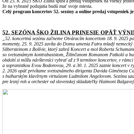
Od 25. 8. 2025 ŠKO Žilina spúšťa predaj vstupeniek na všetky jednotl
že na vybrané podujatia budú mať svoje miesta.
Celý program koncertov 52. sezóny a online predaj vstupeniek j
52. SEZÓNA ŠKO ŽILINA PRINESIE OPÄŤ V
„52. koncertnú sezónu začneme Otváracím koncertom 18. 9. 2025 po
momenty. 25. 9. 2025 zavíta do Domu umenia Fatra mladý nemecký dir
Silbersteinom z Bolívie, ktorý zahrá Koncert a mol Roberta Schuman
so svetoznámym kontrabasistom, Žilinčanom Romanom Patkoló a husl
období si môžu návštevníci vybrať až z 9 termínov koncertov, v rám
a sopranistkou Evou Bodorovou, 29. a 30. 1. 2025 zaznie koncert v 
2. 2026 opäť privítame svetoznámeho dirigenta Davida Giméneza Carre
s bulharským klavírnym virtuózom Ludmilom Angelovom. Sezónu uzav
pre lesný roh a orchester od slovenskej skladateľky Haimoni Balgave