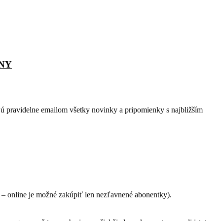
NY
jú pravidelne emailom všetky novinky a pripomienky s najbližším
– online je možné zakúpiť len nezľavnené abonentky).