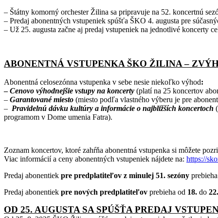
– Štátny komorný orchester Žilina sa pripravuje na 52. koncertnú se
– Predaj abonentných vstupeniek spúšťa ŠKO 4. augusta pre súčasnýc
– Už 25. augusta začne aj predaj vstupeniek na jednotlivé koncerty ce
ABONENTNÁ VSTUPENKA ŠKO ŽILINA – ZVÝ
Abonentná celosezónna vstupenka v sebe nesie niekoľko výhod
:
–
Cenovo výhodnejšie
vstupy na koncerty
(platí na 25 koncertov ab
–
Garantované miesto
(miesto podľa vlastného výberu je pre abonen
–
Pravidelnú dávku kultúry a informácie o najbližších koncertoch
(
programom v Dome umenia Fatra).
Zoznam koncertov, ktoré zahŕňa abonentná vstupenka si môžete pozr
Viac informácií a ceny abonentných vstupeniek nájdete na:
https://sk
Predaj abonentiek
pre predplatiteľov z minulej 51. sezóny
prebieh
Predaj abonentiek
pre nových predplatiteľov
prebieha od
18.
do
22.
OD 25. AUGUSTA SA SPÚŠŤA PREDAJ VSTUPE