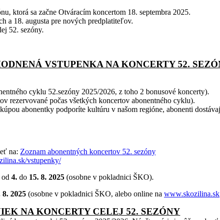
zónu, ktorá sa začne Otváracím koncertom 18. septembra 2025.
h a 18. augusta pre nových predplatiteľov.
lej 52. sezóny.
HODNENÁ VSTUPENKA NA KONCERTY 52. SEZÓ
onentného cyklu 52.sezóny 2025/2026, z toho 2 bonusové koncerty).
tov rezervované počas všetkých koncertov abonentného cyklu).
kúpou abonentky podporíte kultúru v našom regióne, abonenti dostáva
ieť na:
Zoznam abonentných koncertov 52. sezóny
ozilina.sk/vstupenky/
a od
4.
do
15. 8. 2025
(osobne v pokladnici ŠKO).
 8. 2025
(osobne v pokladnici ŠKO, alebo online na
www.skozilina.sk
NIEK NA KONCERTY CELEJ 52. SEZÓNY