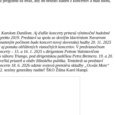
programu už teraz, aby im neušiel žiaden z koncertov a mali istotu,
m Karolom Danišom. Aj ďalšie koncerty prinesú výnimočné hudobné
rettto 2019. Predstaví sa spolu so skvelým klaviristom Navarrom
Významným počinom bude koncert novej slovenskej hudby 20. 11. 2025
i aj ponuku obľúbených vianočných koncertov. V predvianočnom
ncerty – 15. a 16. 1. 2025 s dirigentom Petrom Valentovičom
súboru Triango, pod dirigentskou paličkou Petra Breinera. 19. a 20.
ľkú priazeň a obdiv žilinského publika. Tentokrát sa predstaví
ncerte 18. 6. 2026 odznie svetová premiéra skladby „Oceán More“
52. sezóny generálny riaditeľ ŠKO Žilina Karel Hampl.