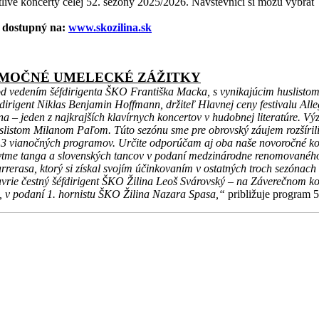
ivé koncerty celej 52. sezóny 2025/2026. Návštevníci si môžu vybrať z 
e dostupný na:
www.skozilina.sk
ÝNIMOČNÉ UMELECKÉ ZÁŽITKY
d vedením šéfdirigenta ŠKO Františka Macka, s vynikajúcim huslisto
igent Niklas Benjamin Hoffmann, držiteľ Hlavnej ceny festivalu Alleg
na – jeden z najkrajších klavírnych koncertov v hudobnej literatúre. 
istom Milanom Paľom. Túto sezónu sme pre obrovský záujem rozšíril
ci 3 vianočných programov. Určite odporúčam aj oba naše novoročné ko
rytme tanga a slovenských tancov v podaní medzinárodne renomovaného 
rasa, ktorý si získal svojím účinkovaním v ostatných troch sezónach ve
rie čestný šéfdirigent ŠKO Žilina Leoš Svárovský – na Záverečnom ko
j, v podaní 1. hornistu ŠKO Žilina Nazara Spasa,“
približuje program 